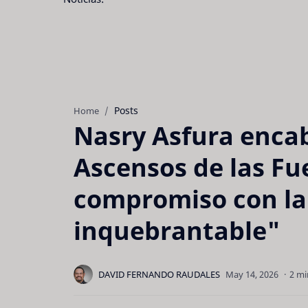
Posts
Home
Nasry Asfura enca
Ascensos de las Fu
compromiso con la 
inquebrantable"
2 mi