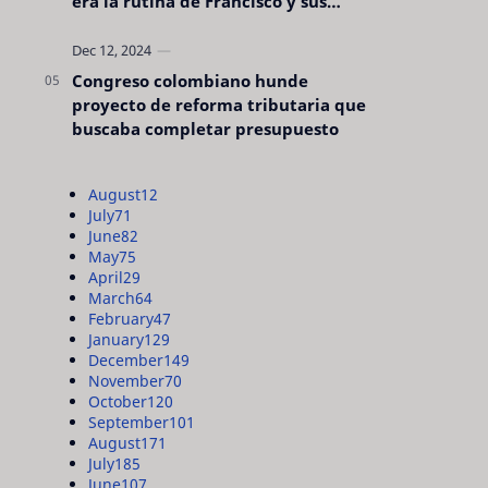
era la rutina de Francisco y sus
acciones silenciosas
Congreso colombiano hunde
proyecto de reforma tributaria que
buscaba completar presupuesto
August
12
July
71
June
82
May
75
April
29
March
64
February
47
January
129
December
149
November
70
October
120
September
101
August
171
July
185
June
107