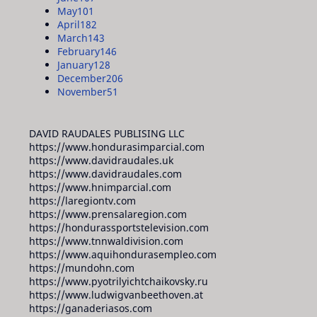
May
101
April
182
March
143
February
146
January
128
December
206
November
51
DAVID RAUDALES PUBLISING LLC
https://www.hondurasimparcial.com
https://www.davidraudales.uk
https://www.davidraudales.com
https://www.hnimparcial.com
https://laregiontv.com
https://www.prensalaregion.com
https://hondurassportstelevision.com
https://www.tnnwaldivision.com
https://www.aquihondurasempleo.com
https://mundohn.com
https://www.pyotrilyichtchaikovsky.ru
https://www.ludwigvanbeethoven.at
https://ganaderiasos.com