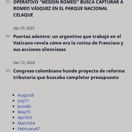
OPERATIVO “MISIÓN ROMEO” BUSCA CAPTURAR A
ROMEO VÁSQUEZ EN EL PARQUE NACIONAL
CELAQUE
Puertas adentro: un argentino que trabajó en el
Vaticano revela cómo era la rutina de Francisco y
sus acciones silenciosas
Congreso colombiano hunde proyecto de reforma
tributaria que buscaba completar presupuesto
August
6
July
71
June
82
May
75
April
29
March
64
February
47