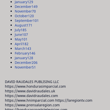
January
129
December
149
November
70
October
120
September
101
August
171
July
185
June
107
May
101
April
182
March
143
February
146
January
128
December
206
November
51
DAVID RAUDALES PUBLISING LLC
https://www.hondurasimparcial.com
https://www.davidraudales.uk
https://www.davidraudales.com
https://www.hnimparcial.com https://laregiontv.com
https://www.prensalaregion.com
https://hondurassportstelevision.com