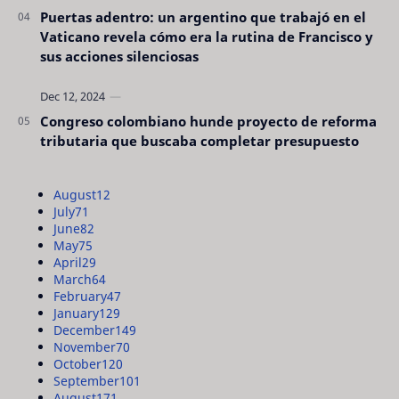
Puertas adentro: un argentino que trabajó en el
Vaticano revela cómo era la rutina de Francisco y
sus acciones silenciosas
Congreso colombiano hunde proyecto de reforma
tributaria que buscaba completar presupuesto
August
12
July
71
June
82
May
75
April
29
March
64
February
47
January
129
December
149
November
70
October
120
September
101
August
171