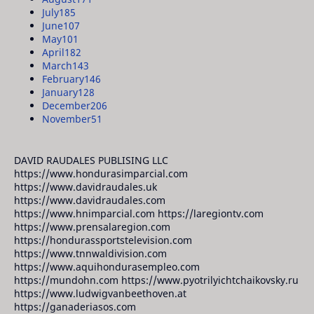
July
185
June
107
May
101
April
182
March
143
February
146
January
128
December
206
November
51
DAVID RAUDALES PUBLISING LLC
https://www.hondurasimparcial.com
https://www.davidraudales.uk
https://www.davidraudales.com
https://www.hnimparcial.com https://laregiontv.com
https://www.prensalaregion.com
https://hondurassportstelevision.com
https://www.tnnwaldivision.com
https://www.aquihondurasempleo.com
https://mundohn.com https://www.pyotrilyichtchaikovsky.ru
https://www.ludwigvanbeethoven.at
https://ganaderiasos.com