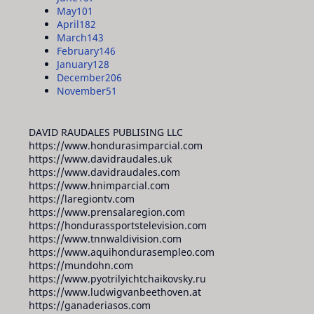
May
101
April
182
March
143
February
146
January
128
December
206
November
51
DAVID RAUDALES PUBLISING LLC
https://www.hondurasimparcial.com
https://www.davidraudales.uk
https://www.davidraudales.com
https://www.hnimparcial.com
https://laregiontv.com
https://www.prensalaregion.com
https://hondurassportstelevision.com
https://www.tnnwaldivision.com
https://www.aquihondurasempleo.com
https://mundohn.com
https://www.pyotrilyichtchaikovsky.ru
https://www.ludwigvanbeethoven.at
https://ganaderiasos.com