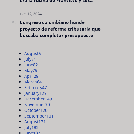
era la rutina de Francisco y sus
acciones silenciosas
Congreso colombiano hunde
proyecto de reforma tributaria que
buscaba completar presupuesto
August
6
July
71
June
82
May
75
April
29
March
64
February
47
January
129
December
149
November
70
October
120
September
101
August
171
July
185
June
107