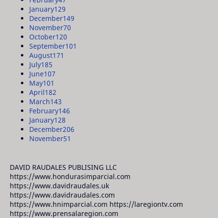
January
129
December
149
November
70
October
120
September
101
August
171
July
185
June
107
May
101
April
182
March
143
February
146
January
128
December
206
November
51
DAVID RAUDALES PUBLISING LLC
https://www.hondurasimparcial.com
https://www.davidraudales.uk
https://www.davidraudales.com
https://www.hnimparcial.com https://laregiontv.com
https://www.prensalaregion.com