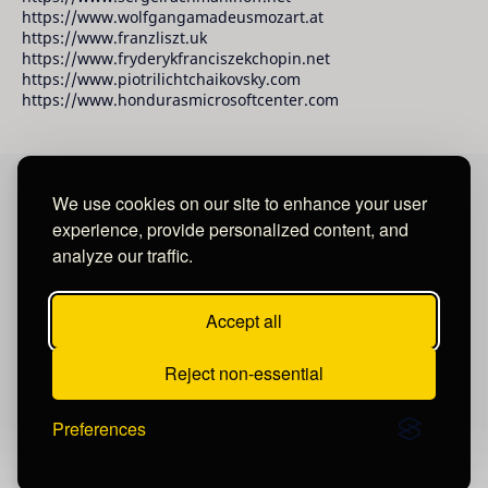
https://www.wolfgangamadeusmozart.at
https://www.franzliszt.uk
https://www.fryderykfranciszekchopin.net
https://www.piotrilichtchaikovsky.com
https://www.hondurasmicrosoftcenter.com
We use cookies on our site to enhance your user
David Raudales Publishing LLC
experience, provide personalized content, and
analyze our traffic.
Located in Miami - San Francisco - Tegucigalpa y San
Salvador.
Accept all
Reject non-essential
Preferences
Post a Comment