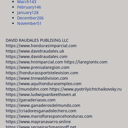
March
143
February
146
January
128
December
206
November
51
DAVID RAUDALES PUBLISING LLC
https://www.hondurasimparcial.com
https://www.davidraudales.uk
https://www.davidraudales.com
https://www.hnimparcial.com https://laregiontv.com
https://www.prensalaregion.com
https://hondurassportstelevision.com
https://www.tnnwaldivision.com
https://www.aquihondurasempleo.com
https://mundohn.com https://www.pyotrilyichtchaikovsky.ru
https://www.ludwigvanbeethoven.at
https://ganaderiasos.com
https://www.ganaderosdelmundo.com
https://criadoresganadolechero.com
https://www.mariofloresponcehonduras.com
https://www.mayranavarro.online
https://www.sergeirachmaninoff.net