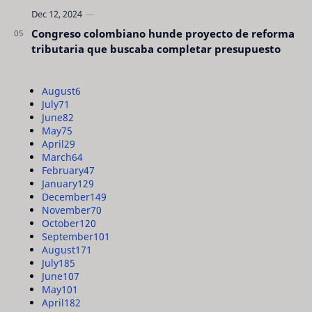
Congreso colombiano hunde proyecto de reforma
tributaria que buscaba completar presupuesto
August
6
July
71
June
82
May
75
April
29
March
64
February
47
January
129
December
149
November
70
October
120
September
101
August
171
July
185
June
107
May
101
April
182