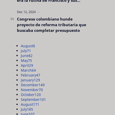
era la rutina de Francisco y sus
acciones silenciosas
Congreso colombiano hunde
proyecto de reforma tributaria que
buscaba completar presupuesto
August
6
July
71
June
82
May
75
April
29
March
64
February
47
January
129
December
149
November
70
October
120
September
101
August
171
July
185
June
107