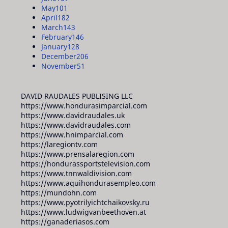
May
101
April
182
March
143
February
146
January
128
December
206
November
51
DAVID RAUDALES PUBLISING LLC
https://www.hondurasimparcial.com
https://www.davidraudales.uk
https://www.davidraudales.com
https://www.hnimparcial.com
https://laregiontv.com
https://www.prensalaregion.com
https://hondurassportstelevision.com
https://www.tnnwaldivision.com
https://www.aquihondurasempleo.com
https://mundohn.com
https://www.pyotrilyichtchaikovsky.ru
https://www.ludwigvanbeethoven.at
https://ganaderiasos.com