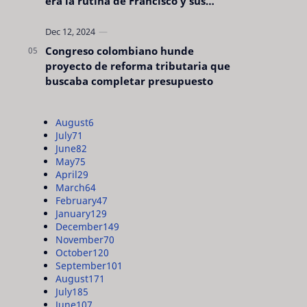
era la rutina de Francisco y sus
acciones silenciosas
Congreso colombiano hunde
proyecto de reforma tributaria que
buscaba completar presupuesto
August
6
July
71
June
82
May
75
April
29
March
64
February
47
January
129
December
149
November
70
October
120
September
101
August
171
July
185
June
107