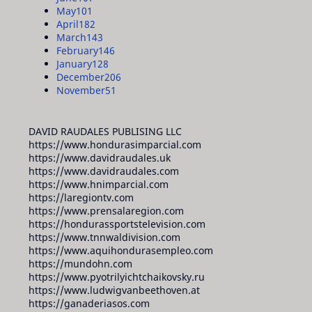
May
101
April
182
March
143
February
146
January
128
December
206
November
51
DAVID RAUDALES PUBLISING LLC
https://www.hondurasimparcial.com
https://www.davidraudales.uk
https://www.davidraudales.com
https://www.hnimparcial.com
https://laregiontv.com
https://www.prensalaregion.com
https://hondurassportstelevision.com
https://www.tnnwaldivision.com
https://www.aquihondurasempleo.com
https://mundohn.com
https://www.pyotrilyichtchaikovsky.ru
https://www.ludwigvanbeethoven.at
https://ganaderiasos.com