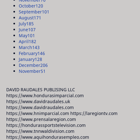
October
120
September
101
August
171
July
185
June
107
May
101
April
182
March
143
February
146
January
128
December
206
November
51
DAVID RAUDALES PUBLISING LLC
https://www.hondurasimparcial.com
https://www.davidraudales.uk
https://www.davidraudales.com
https://www.hnimparcial.com https://laregiontv.com
https://www.prensalaregion.com
https://hondurassportstelevision.com
https://www.tnnwaldivision.com
https://www.aquihondurasempleo.com