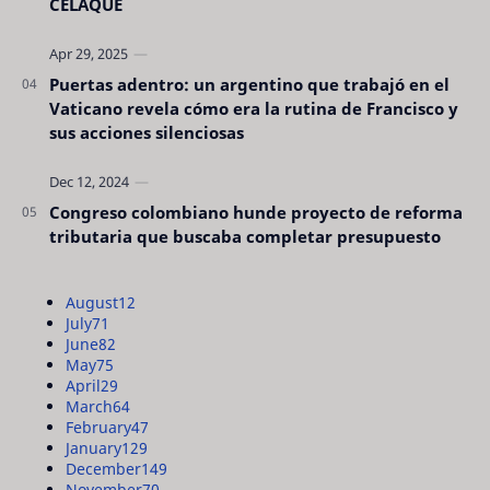
CELAQUE
Puertas adentro: un argentino que trabajó en el
Vaticano revela cómo era la rutina de Francisco y
sus acciones silenciosas
Congreso colombiano hunde proyecto de reforma
tributaria que buscaba completar presupuesto
August
12
July
71
June
82
May
75
April
29
March
64
February
47
January
129
December
149
November
70