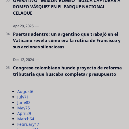
OPERATIVO “MISIÓN ROMEO” BUSCA CAPTURAR A
ROMEO VÁSQUEZ EN EL PARQUE NACIONAL
CELAQUE
Puertas adentro: un argentino que trabajó en el
Vaticano revela cómo era la rutina de Francisco y
sus acciones silenciosas
Congreso colombiano hunde proyecto de reforma
tributaria que buscaba completar presupuesto
August
6
July
71
June
82
May
75
April
29
March
64
February
47