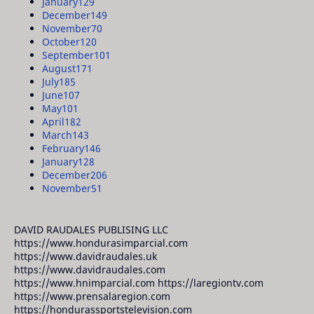
January
129
December
149
November
70
October
120
September
101
August
171
July
185
June
107
May
101
April
182
March
143
February
146
January
128
December
206
November
51
DAVID RAUDALES PUBLISING LLC
https://www.hondurasimparcial.com
https://www.davidraudales.uk
https://www.davidraudales.com
https://www.hnimparcial.com https://laregiontv.com
https://www.prensalaregion.com
https://hondurassportstelevision.com