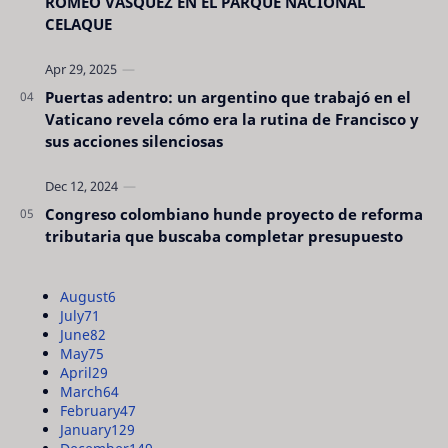
ROMEO VÁSQUEZ EN EL PARQUE NACIONAL
CELAQUE
Puertas adentro: un argentino que trabajó en el
Vaticano revela cómo era la rutina de Francisco y
sus acciones silenciosas
Congreso colombiano hunde proyecto de reforma
tributaria que buscaba completar presupuesto
August
6
July
71
June
82
May
75
April
29
March
64
February
47
January
129