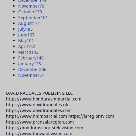
December
149
November
70
October
120
September
101
August
171
July
185
June
107
May
101
April
182
March
143
February
146
January
128
December
206
November
51
DAVID RAUDALES PUBLISING LLC
https://www.hondurasimparcial.com
https://www.davidraudales.uk
https://www.davidraudales.com
https://www.hnimparcial.com https://laregiontv.com
https://www.prensalaregion.com
https://hondurassportstelevision.com
https://www.tnnwaldivision.com