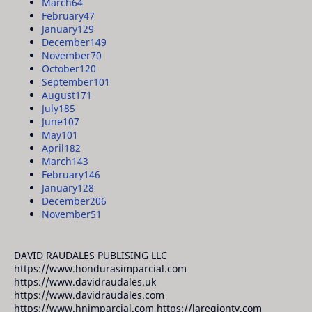
March
64
February
47
January
129
December
149
November
70
October
120
September
101
August
171
July
185
June
107
May
101
April
182
March
143
February
146
January
128
December
206
November
51
DAVID RAUDALES PUBLISING LLC
https://www.hondurasimparcial.com
https://www.davidraudales.uk
https://www.davidraudales.com
https://www.hnimparcial.com https://laregiontv.com