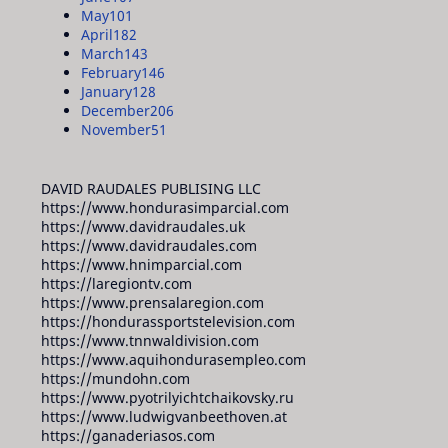
May
101
April
182
March
143
February
146
January
128
December
206
November
51
DAVID RAUDALES PUBLISING LLC
https://www.hondurasimparcial.com
https://www.davidraudales.uk
https://www.davidraudales.com
https://www.hnimparcial.com
https://laregiontv.com
https://www.prensalaregion.com
https://hondurassportstelevision.com
https://www.tnnwaldivision.com
https://www.aquihondurasempleo.com
https://mundohn.com
https://www.pyotrilyichtchaikovsky.ru
https://www.ludwigvanbeethoven.at
https://ganaderiasos.com