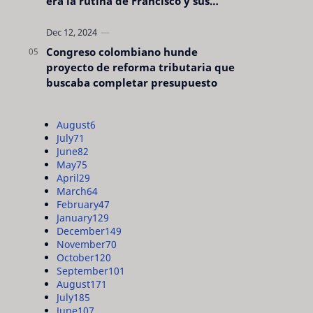
era la rutina de Francisco y sus
acciones silenciosas
Congreso colombiano hunde
proyecto de reforma tributaria que
buscaba completar presupuesto
August
6
July
71
June
82
May
75
April
29
March
64
February
47
January
129
December
149
November
70
October
120
September
101
August
171
July
185
June
107