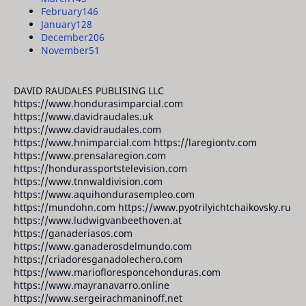
February
146
January
128
December
206
November
51
DAVID RAUDALES PUBLISING LLC
https://www.hondurasimparcial.com
https://www.davidraudales.uk
https://www.davidraudales.com
https://www.hnimparcial.com https://laregiontv.com
https://www.prensalaregion.com
https://hondurassportstelevision.com
https://www.tnnwaldivision.com
https://www.aquihondurasempleo.com
https://mundohn.com https://www.pyotrilyichtchaikovsky.ru
https://www.ludwigvanbeethoven.at
https://ganaderiasos.com
https://www.ganaderosdelmundo.com
https://criadoresganadolechero.com
https://www.mariofloresponcehonduras.com
https://www.mayranavarro.online
https://www.sergeirachmaninoff.net