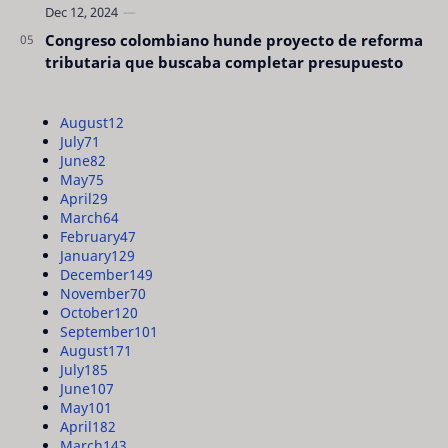
Congreso colombiano hunde proyecto de reforma
tributaria que buscaba completar presupuesto
August
12
July
71
June
82
May
75
April
29
March
64
February
47
January
129
December
149
November
70
October
120
September
101
August
171
July
185
June
107
May
101
April
182
March
143