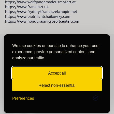
https://www.wolfgangamadeusmozart.at
https://www.franzliszt.uk
https://www.fryderykfranciszekchopin.net
https://www.piotrilichtchaikovsky.com
https://www.hondurasmicrosoftcenter.com
We use cookies on our site to enhance your user
David Raudales Publishing LLC
experience, provide personalized content, and
analyze our traffic.
Located in Miami - San Francisco - Tegucigalpa y San
Salvador.
Accept all
Reject non-essential
Preferences
Post a Comment