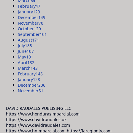
March
64
February
47
January
129
December
149
November
70
October
120
September
101
August
171
July
185
June
107
May
101
April
182
March
143
February
146
January
128
December
206
November
51
DAVID RAUDALES PUBLISING LLC
https://www.hondurasimparcial.com
https://www.davidraudales.uk
https://www.davidraudales.com
https://www.hnimparcial.com https://laregiontv.com