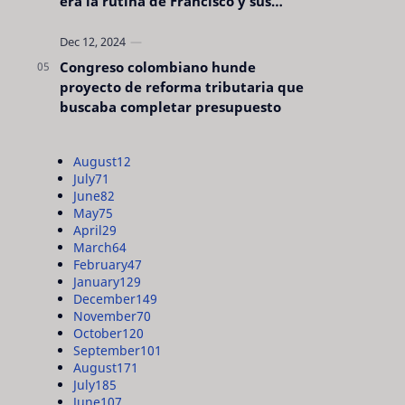
era la rutina de Francisco y sus
acciones silenciosas
Congreso colombiano hunde
proyecto de reforma tributaria que
buscaba completar presupuesto
August
12
July
71
June
82
May
75
April
29
March
64
February
47
January
129
December
149
November
70
October
120
September
101
August
171
July
185
June
107