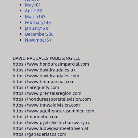
May
101
April
182
March
143
February
146
January
128
December
206
November
51
DAVID RAUDALES PUBLISING LLC
https://www.hondurasimparcial.com
https://www.davidraudales.uk
https://www.davidraudales.com
https://www.hnimparcial.com
https://laregiontv.com
https://www.prensalaregion.com
https://hondurassportstelevision.com
https://www.tnnwaldivision.com
https://www.aquihondurasempleo.com
https://mundohn.com
https://www.pyotrilyichtchaikovsky.ru
https://www.ludwigvanbeethoven.at
https://ganaderiasos.com