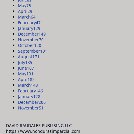
May
75
April
29
March
64
February
47
January
129
December
149
November
70
October
120
September
101
August
171
July
185
June
107
May
101
April
182
March
143
February
146
January
128
December
206
November
51
DAVID RAUDALES PUBLISING LLC
https://www.hondurasimparcial.com