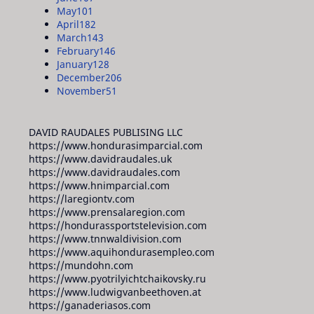
May
101
April
182
March
143
February
146
January
128
December
206
November
51
DAVID RAUDALES PUBLISING LLC
https://www.hondurasimparcial.com
https://www.davidraudales.uk
https://www.davidraudales.com
https://www.hnimparcial.com
https://laregiontv.com
https://www.prensalaregion.com
https://hondurassportstelevision.com
https://www.tnnwaldivision.com
https://www.aquihondurasempleo.com
https://mundohn.com
https://www.pyotrilyichtchaikovsky.ru
https://www.ludwigvanbeethoven.at
https://ganaderiasos.com