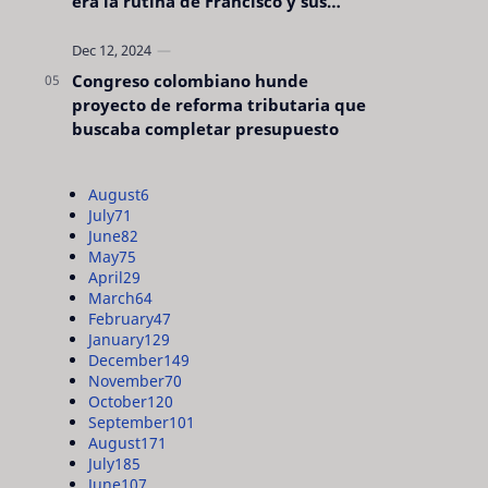
era la rutina de Francisco y sus
acciones silenciosas
Congreso colombiano hunde
proyecto de reforma tributaria que
buscaba completar presupuesto
August
6
July
71
June
82
May
75
April
29
March
64
February
47
January
129
December
149
November
70
October
120
September
101
August
171
July
185
June
107