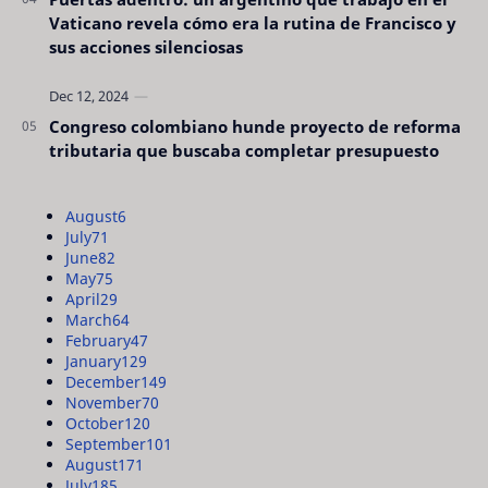
Vaticano revela cómo era la rutina de Francisco y
sus acciones silenciosas
Congreso colombiano hunde proyecto de reforma
tributaria que buscaba completar presupuesto
August
6
July
71
June
82
May
75
April
29
March
64
February
47
January
129
December
149
November
70
October
120
September
101
August
171
July
185