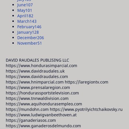
June
107
May
101
April
182
March
143
February
146
January
128
December
206
November
51
DAVID RAUDALES PUBLISING LLC
https://www.hondurasimparcial.com
https://www.davidraudales.uk
https://www.davidraudales.com
https://www.hnimparcial.com https://laregiontv.com
https://www.prensalaregion.com
https://hondurassportstelevision.com
https://www.tnnwaldivision.com
https://www.aquihondurasempleo.com
https://mundohn.com https://www.pyotrilyichtchaikovsky.ru
https://www.ludwigvanbeethoven.at
https://ganaderiasos.com
https://www.ganaderosdelmundo.com