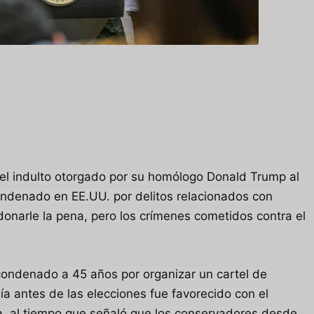
el indulto otorgado por su homólogo Donald Trump al
ndenado en EE.UU. por delitos relacionados con
onarle la pena, pero los crímenes cometidos contra el
 condenado a 45 años por organizar un cartel de
 día antes de las elecciones fue favorecido con el
ia, al tiempo que señaló que los conservadores desde