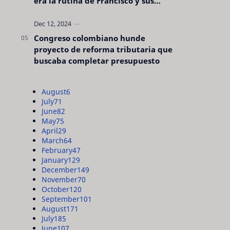
era la rutina de Francisco y sus
acciones silenciosas
Congreso colombiano hunde
proyecto de reforma tributaria que
buscaba completar presupuesto
August
6
July
71
June
82
May
75
April
29
March
64
February
47
January
129
December
149
November
70
October
120
September
101
August
171
July
185
June
107