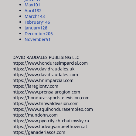
May
101
April
182
March
143
February
146
January
128
December
206
November
51
DAVID RAUDALES PUBLISING LLC
https://www.hondurasimparcial.com
https://www.davidraudales.uk
https://www.davidraudales.com
https://www.hnimparcial.com
https://laregiontv.com
https://www.prensalaregion.com
https://hondurassportstelevision.com
https://www.tnnwaldivision.com
https://www.aquihondurasempleo.com
https://mundohn.com
https://www.pyotrilyichtchaikovsky.ru
https://www.ludwigvanbeethoven.at
https://ganaderiasos.com