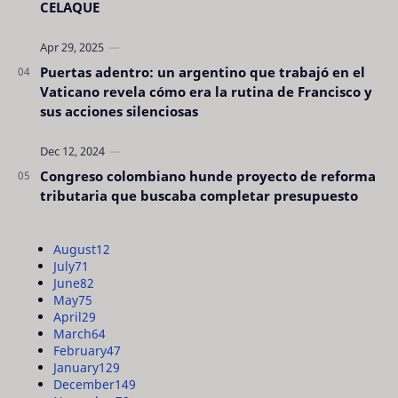
CELAQUE
Puertas adentro: un argentino que trabajó en el
Vaticano revela cómo era la rutina de Francisco y
sus acciones silenciosas
Congreso colombiano hunde proyecto de reforma
tributaria que buscaba completar presupuesto
August
12
July
71
June
82
May
75
April
29
March
64
February
47
January
129
December
149