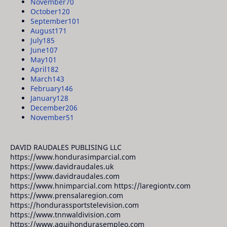
November
70
October
120
September
101
August
171
July
185
June
107
May
101
April
182
March
143
February
146
January
128
December
206
November
51
DAVID RAUDALES PUBLISING LLC
https://www.hondurasimparcial.com
https://www.davidraudales.uk
https://www.davidraudales.com
https://www.hnimparcial.com https://laregiontv.com
https://www.prensalaregion.com
https://hondurassportstelevision.com
https://www.tnnwaldivision.com
https://www.aquihondurasempleo.com