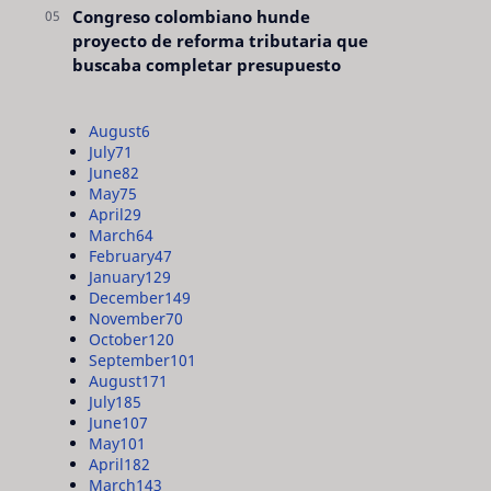
Congreso colombiano hunde
proyecto de reforma tributaria que
buscaba completar presupuesto
August
6
July
71
June
82
May
75
April
29
March
64
February
47
January
129
December
149
November
70
October
120
September
101
August
171
July
185
June
107
May
101
April
182
March
143