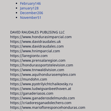
February
146
January
128
December
206
November
51
DAVID RAUDALES PUBLISING LLC
https://www.hondurasimparcial.com
https://www.davidraudales.uk
https://www.davidraudales.com
https://www.hnimparcial.com
https://laregiontv.com
https://www.prensalaregion.com
https://hondurassportstelevision.com
https://www.tnnwaldivision.com
https://www.aquihondurasempleo.com
https://mundohn.com
https://www.pyotrilyichtchaikovsky.ru
https://www.ludwigvanbeethoven.at
https://ganaderiasos.com
https://www.ganaderosdelmundo.com
https://criadoresganadolechero.com
https://www.mariofloresponcehonduras.com