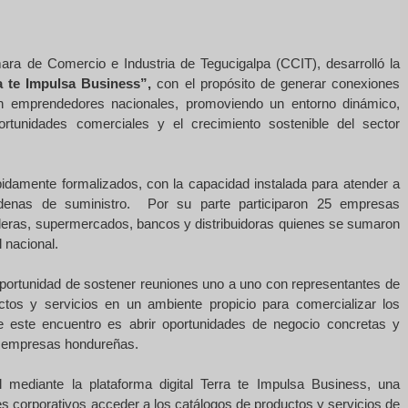
ara de Comercio e Industria de Tegucigalpa (CCIT), desarrolló la
 te Impulsa Business”,
con el propósito de generar conexiones
n emprendedores nacionales, promoviendo un entorno dinámico,
rtunidades comerciales y el crecimiento sostenible del sector
idamente formalizados, con la capacidad instalada para atender a
adenas de suministro. Por su parte participaron 25 empresas
leras, supermercados, bancos y distribuidoras quienes se sumaron
 nacional.
oportunidad de sostener reuniones uno a uno con representantes de
os y servicios en un ambiente propicio para comercializar los
e este encuentro es abrir oportunidades de negocio concretas y
as empresas hondureñas.
l mediante la plataforma digital Terra te Impulsa Business, una
s corporativos acceder a los catálogos de productos y servicios de