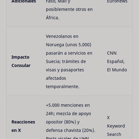
Adicionales
Faso, Mali y
Euronews
posiblemente otros en
África.
Venezolanos en
Noruega (unos 5.000)
pasarán a servicios en
CNN
Impacto
Suecia; trámites de
Español,
Consular
visas y pasaportes
El Mundo
afectados
temporalmente.
+5.000 menciones en
24h; mezcla de apoyo
X
Reacciones
opositor (80%) y
Keyword
en X
defensa chavista (20%).
Search
Posts virales de UHN