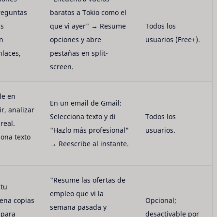
preguntas
baratos a Tokio como el
as
que vi ayer" → Resume
Todos los
n
opciones y abre
usuarios (Free+).
nlaces,
pestañas en split-
screen.
le en
En un email de Gmail:
r, analizar
Selecciona texto y di
Todos los
real.
"Hazlo más profesional"
usuarios.
iona texto
→ Reescribe al instante.
"Resume las ofertas de
 tu
empleo que vi la
cena copias
Opcional;
semana pasada y
 para
desactivable por