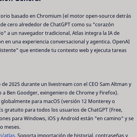
torio basado en Chromium (el motor open-source detrás
sde cero alrededor de ChatGPT como su "corazón
" a un navegador tradicional, Atlas integra la IA de
n en una experiencia conversacional y agentica. OpenAI
istente" que entiende tu contexto web y ejecuta tareas
e de 2025 durante un livestream con el CEO Sam Altman y
do a Ben Goodger, exingeniero de Chrome y Firefox).
e globalmente para macOS (versión 12 Monterey o
Es gratuito para todos los usuarios de ChatGPT (Free,
siones para Windows, iOS y Android están "en camino" y se
 o meses.
/atlas
. Soporta importación de historial, contraseñas y