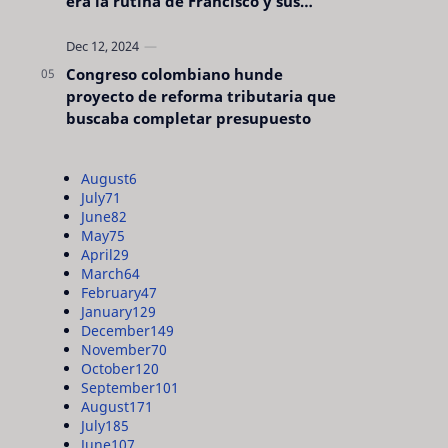
era la rutina de Francisco y sus
acciones silenciosas
Congreso colombiano hunde
proyecto de reforma tributaria que
buscaba completar presupuesto
August
6
July
71
June
82
May
75
April
29
March
64
February
47
January
129
December
149
November
70
October
120
September
101
August
171
July
185
June
107