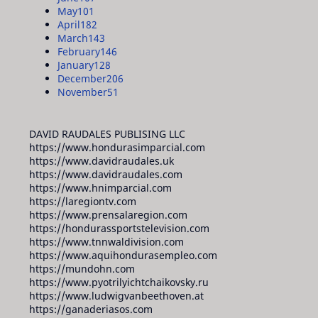
May
101
April
182
March
143
February
146
January
128
December
206
November
51
DAVID RAUDALES PUBLISING LLC
https://www.hondurasimparcial.com
https://www.davidraudales.uk
https://www.davidraudales.com
https://www.hnimparcial.com
https://laregiontv.com
https://www.prensalaregion.com
https://hondurassportstelevision.com
https://www.tnnwaldivision.com
https://www.aquihondurasempleo.com
https://mundohn.com
https://www.pyotrilyichtchaikovsky.ru
https://www.ludwigvanbeethoven.at
https://ganaderiasos.com