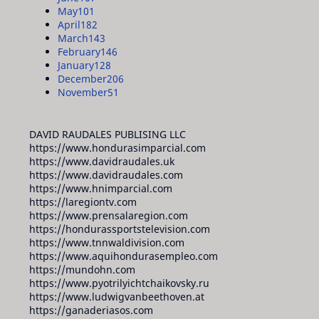
May
101
April
182
March
143
February
146
January
128
December
206
November
51
DAVID RAUDALES PUBLISING LLC
https://www.hondurasimparcial.com
https://www.davidraudales.uk
https://www.davidraudales.com
https://www.hnimparcial.com
https://laregiontv.com
https://www.prensalaregion.com
https://hondurassportstelevision.com
https://www.tnnwaldivision.com
https://www.aquihondurasempleo.com
https://mundohn.com
https://www.pyotrilyichtchaikovsky.ru
https://www.ludwigvanbeethoven.at
https://ganaderiasos.com