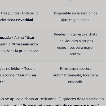
 tres puntos (Android) o
Disponible en la sección de
Selecciona
Privacidad
.
ajustes generales.
Puedes limitar esto a chats
vanzada
> Activa
"Usar
individuales o grupos
hats"
o
"Procesamiento
específicos para mayor
inos si es la primera vez.
control.
es no leídos > Toca la
El resumen aparece
Selecciona
"Resumir en
automáticamente; toca para
do"
.
expandir.
lo se aplica a chats autorizados. Si quieres desactivarla en
y selecciona
"Privacidad avanzada de conversaciones"