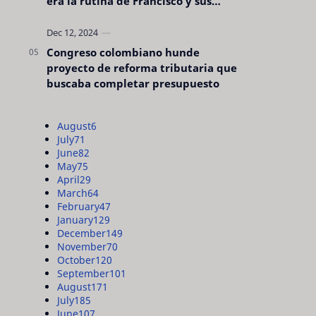
era la rutina de Francisco y sus
acciones silenciosas
Congreso colombiano hunde
proyecto de reforma tributaria que
buscaba completar presupuesto
August
6
July
71
June
82
May
75
April
29
March
64
February
47
January
129
December
149
November
70
October
120
September
101
August
171
July
185
June
107