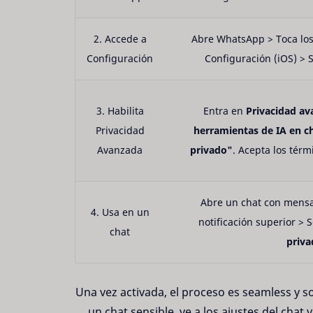
2. Accede a
Abre WhatsApp > Toca los
Configuración
Configuración (iOS) > 
3. Habilita
Entra en
Privacidad a
Privacidad
herramientas de IA en c
Avanzada
privado"
. Acepta los térm
Abre un chat con mensaj
4. Usa en un
notificación superior > 
chat
priva
Una vez activada, el proceso es seamless y so
un chat sensible, ve a los ajustes del chat 