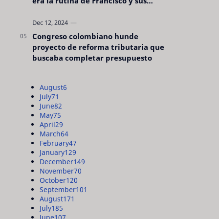
era la rutina de Francisco y sus
acciones silenciosas
Congreso colombiano hunde
proyecto de reforma tributaria que
buscaba completar presupuesto
August
6
July
71
June
82
May
75
April
29
March
64
February
47
January
129
December
149
November
70
October
120
September
101
August
171
July
185
June
107