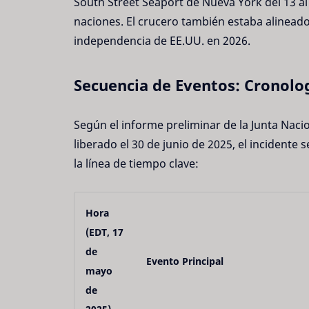
South Street Seaport de Nueva York del 13 a
naciones. El crucero también estaba alineado 
independencia de EE.UU. en 2026.
Secuencia de Eventos: Cronolog
Según el informe preliminar de la Junta Naci
liberado el 30 de junio de 2025, el incidente
la línea de tiempo clave:
Hora
(EDT, 17
de
Evento Principal
mayo
de