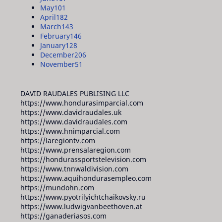
May
101
April
182
March
143
February
146
January
128
December
206
November
51
DAVID RAUDALES PUBLISING LLC
https://www.hondurasimparcial.com
https://www.davidraudales.uk
https://www.davidraudales.com
https://www.hnimparcial.com
https://laregiontv.com
https://www.prensalaregion.com
https://hondurassportstelevision.com
https://www.tnnwaldivision.com
https://www.aquihondurasempleo.com
https://mundohn.com
https://www.pyotrilyichtchaikovsky.ru
https://www.ludwigvanbeethoven.at
https://ganaderiasos.com