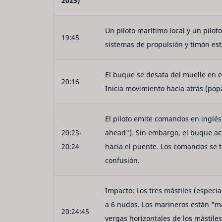
2025)
Un piloto marítimo local y un pilot
19:45
sistemas de propulsión y timón est
El buque se desata del muelle en el
20:16
Inicia movimiento hacia atrás (pop
El piloto emite comandos en inglé
20:23-
ahead"). Sin embargo, el buque ac
20:24
hacia el puente. Los comandos se t
confusión.
Impacto: Los tres mástiles (especi
a 6 nudos. Los marineros están "m
20:24:45
vergas horizontales de los mástiles