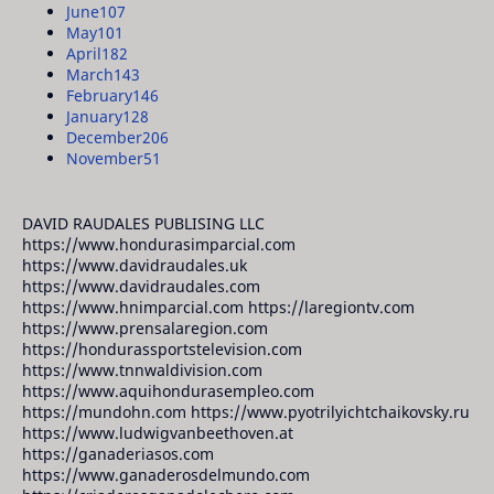
June
107
May
101
April
182
March
143
February
146
January
128
December
206
November
51
DAVID RAUDALES PUBLISING LLC
https://www.hondurasimparcial.com
https://www.davidraudales.uk
https://www.davidraudales.com
https://www.hnimparcial.com https://laregiontv.com
https://www.prensalaregion.com
https://hondurassportstelevision.com
https://www.tnnwaldivision.com
https://www.aquihondurasempleo.com
https://mundohn.com https://www.pyotrilyichtchaikovsky.ru
https://www.ludwigvanbeethoven.at
https://ganaderiasos.com
https://www.ganaderosdelmundo.com