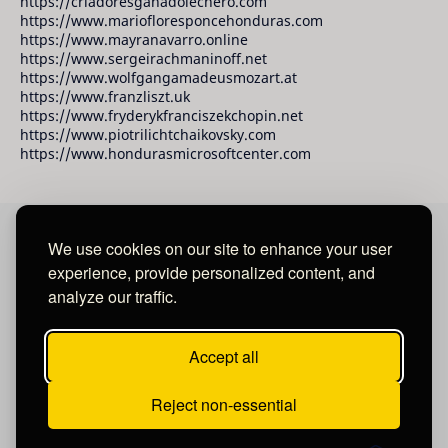
https://criadoresganadolechero.com
https://www.mariofloresponcehonduras.com
https://www.mayranavarro.online
https://www.sergeirachmaninoff.net
https://www.wolfgangamadeusmozart.at
https://www.franzliszt.uk
https://www.fryderykfranciszekchopin.net
https://www.piotrilichtchaikovsky.com
https://www.hondurasmicrosoftcenter.com
We use cookies on our site to enhance your user
David Raudales Publishing LLC
experience, provide personalized content, and
analyze our traffic.
Located in Miami - San Francisco - Tegucigalpa y San
Salvador.
Accept all
Reject non-essential