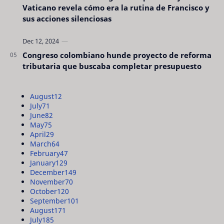
Vaticano revela cómo era la rutina de Francisco y
sus acciones silenciosas
Congreso colombiano hunde proyecto de reforma
tributaria que buscaba completar presupuesto
August
12
July
71
June
82
May
75
April
29
March
64
February
47
January
129
December
149
November
70
October
120
September
101
August
171
July
185