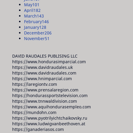
May
101
April
182
March
143
February
146
January
128
December
206
November
51
DAVID RAUDALES PUBLISING LLC
https://www.hondurasimparcial.com
https://www.davidraudales.uk
https://www.davidraudales.com
https://www.hnimparcial.com
https://laregiontv.com
https://www.prensalaregion.com
https://hondurassportstelevision.com
https://www.tnnwaldivision.com
https://www.aquihondurasempleo.com
https://mundohn.com
https://www.pyotrilyichtchaikovsky.ru
https://www.ludwigvanbeethoven.at
https://ganaderiasos.com