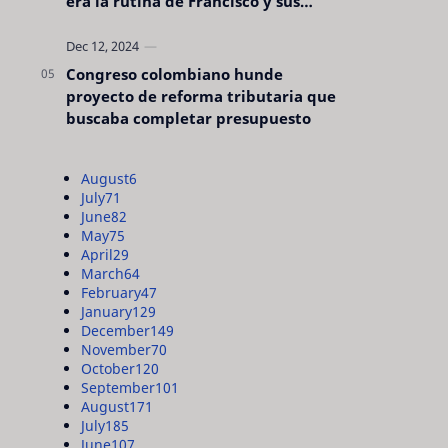
era la rutina de Francisco y sus
acciones silenciosas
Congreso colombiano hunde
proyecto de reforma tributaria que
buscaba completar presupuesto
August
6
July
71
June
82
May
75
April
29
March
64
February
47
January
129
December
149
November
70
October
120
September
101
August
171
July
185
June
107