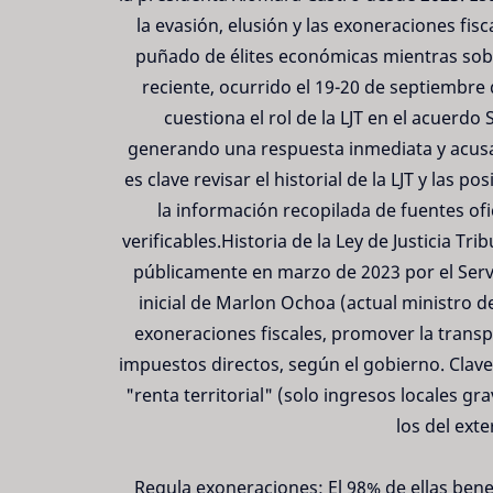
la evasión, elusión y las exoneraciones fis
puñado de élites económicas mientras sobr
reciente, ocurrido el 19-20 de septiembr
cuestiona el rol de la LJT en el acuerd
generando una respuesta inmediata y acusat
es clave revisar el historial de la LJT y las p
la información recopilada de fuentes ofi
verificables.Historia de la Ley de Justicia Tr
públicamente en marzo de 2023 por el Servi
inicial de Marlon Ochoa (actual ministro de
exoneraciones fiscales, promover la transpa
impuestos directos, según el gobierno. Clave
"renta territorial" (solo ingresos locales g
los del exte
Regula exoneraciones: El 98% de ellas bene