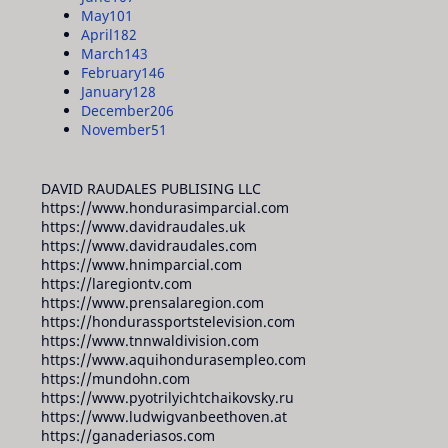
May
101
April
182
March
143
February
146
January
128
December
206
November
51
DAVID RAUDALES PUBLISING LLC
https://www.hondurasimparcial.com
https://www.davidraudales.uk
https://www.davidraudales.com
https://www.hnimparcial.com
https://laregiontv.com
https://www.prensalaregion.com
https://hondurassportstelevision.com
https://www.tnnwaldivision.com
https://www.aquihondurasempleo.com
https://mundohn.com
https://www.pyotrilyichtchaikovsky.ru
https://www.ludwigvanbeethoven.at
https://ganaderiasos.com