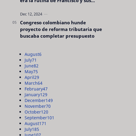
era la rutina de Francisco y sus
acciones silenciosas
Congreso colombiano hunde
proyecto de reforma tributaria que
buscaba completar presupuesto
August
6
July
71
June
82
May
75
April
29
March
64
February
47
January
129
December
149
November
70
October
120
September
101
August
171
July
185
June
107