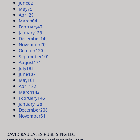
June
82
May
75
April
29
March
64
February
47
January
129
December
149
November
70
October
120
September
101
August
171
July
185
June
107
May
101
April
182
March
143
February
146
January
128
December
206
November
51
DAVID RAUDALES PUBLISING LLC