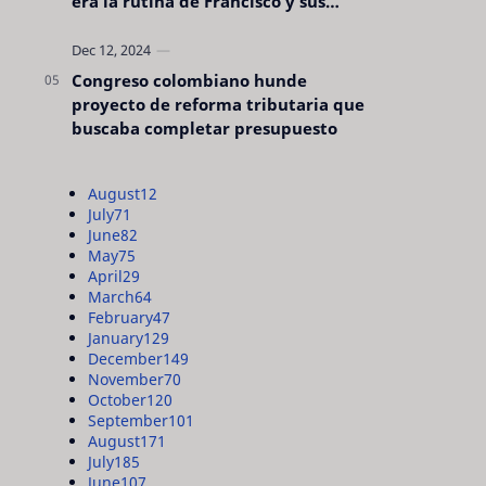
era la rutina de Francisco y sus
acciones silenciosas
Congreso colombiano hunde
proyecto de reforma tributaria que
buscaba completar presupuesto
August
12
July
71
June
82
May
75
April
29
March
64
February
47
January
129
December
149
November
70
October
120
September
101
August
171
July
185
June
107