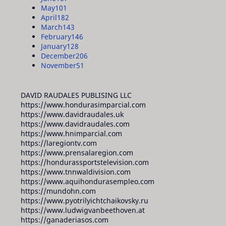
May
101
April
182
March
143
February
146
January
128
December
206
November
51
DAVID RAUDALES PUBLISING LLC
https://www.hondurasimparcial.com
https://www.davidraudales.uk
https://www.davidraudales.com
https://www.hnimparcial.com
https://laregiontv.com
https://www.prensalaregion.com
https://hondurassportstelevision.com
https://www.tnnwaldivision.com
https://www.aquihondurasempleo.com
https://mundohn.com
https://www.pyotrilyichtchaikovsky.ru
https://www.ludwigvanbeethoven.at
https://ganaderiasos.com