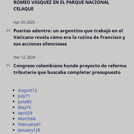
ROMEO VÁSQUEZ EN EL PARQUE NACIONAL
CELAQUE
Puertas adentro: un argentino que trabajó en el
Vaticano revela cómo era la rutina de Francisco y
sus acciones silenciosas
Congreso colombiano hunde proyecto de reforma
tributaria que buscaba completar presupuesto
August
12
July
71
June
82
May
75
April
29
March
64
February
47
January
129