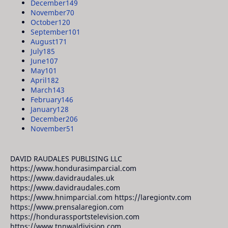
December
149
November
70
October
120
September
101
August
171
July
185
June
107
May
101
April
182
March
143
February
146
January
128
December
206
November
51
DAVID RAUDALES PUBLISING LLC
https://www.hondurasimparcial.com
https://www.davidraudales.uk
https://www.davidraudales.com
https://www.hnimparcial.com https://laregiontv.com
https://www.prensalaregion.com
https://hondurassportstelevision.com
https://www.tnnwaldivision.com