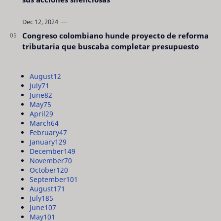
Congreso colombiano hunde proyecto de reforma
tributaria que buscaba completar presupuesto
August
12
July
71
June
82
May
75
April
29
March
64
February
47
January
129
December
149
November
70
October
120
September
101
August
171
July
185
June
107
May
101