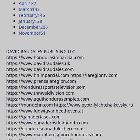
April
182
March
143
February
146
January
128
December
206
November
51
DAVID RAUDALES PUBLISING LLC
https://www.hondurasimparcial.com
https://www.davidraudales.uk
https://www.davidraudales.com
https://www.hnimparcial.com https://laregiontv.com
https://www.prensalaregion.com
https://hondurassportstelevision.com
https://www.tnnwaldivision.com
https://www.aquihondurasempleo.com
https://mundohn.com https://www.pyotrilyichtchaikovsky.ru
https://www.ludwigvanbeethoven.at
https://ganaderiasos.com
https://www.ganaderosdelmundo.com
https://criadoresganadolechero.com
https://www.mariofloresponcehonduras.com