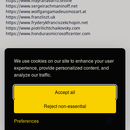
https://www.mayranavarro.online
https://www.sergeirachmaninoff.net
https://www.wolfgangamadeusmozart.at
https://www.franzliszt.uk
https://www.fryderykfranciszekchopin.net
https://www.piotrilichtchaikovsky.com
https://www.hondurasmicrosoftcenter.com
We use cookies on our site to enhance your user
David Raudales Publishing LLC
experience, provide personalized content, and
analyze our traffic.
Located in Miami - San Francisco - Tegucigalpa y San
Salvador.
Accept all
Reject non-essential
Preferences