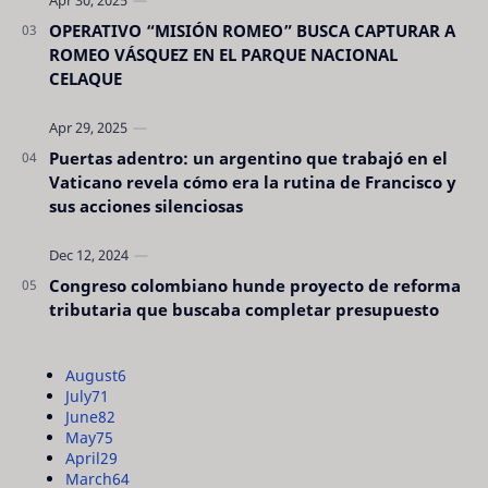
OPERATIVO “MISIÓN ROMEO” BUSCA CAPTURAR A
ROMEO VÁSQUEZ EN EL PARQUE NACIONAL
CELAQUE
Puertas adentro: un argentino que trabajó en el
Vaticano revela cómo era la rutina de Francisco y
sus acciones silenciosas
Congreso colombiano hunde proyecto de reforma
tributaria que buscaba completar presupuesto
August
6
July
71
June
82
May
75
April
29
March
64