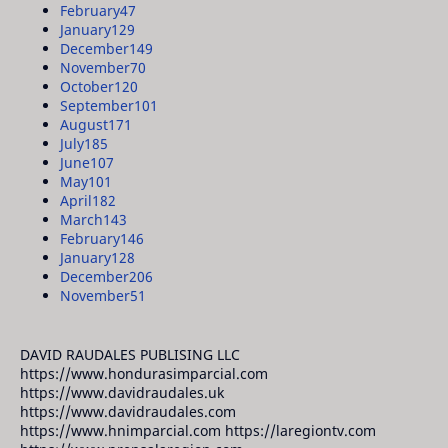
February
47
January
129
December
149
November
70
October
120
September
101
August
171
July
185
June
107
May
101
April
182
March
143
February
146
January
128
December
206
November
51
DAVID RAUDALES PUBLISING LLC
https://www.hondurasimparcial.com
https://www.davidraudales.uk
https://www.davidraudales.com
https://www.hnimparcial.com https://laregiontv.com