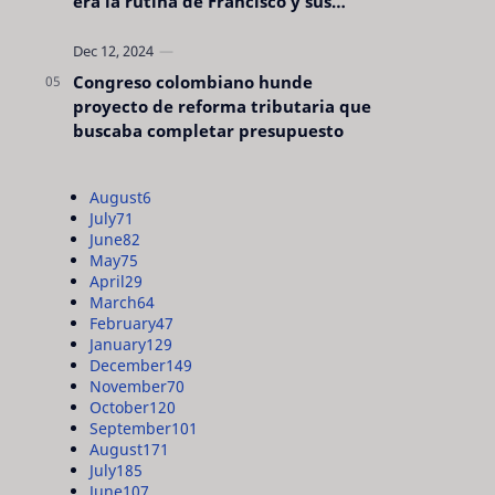
era la rutina de Francisco y sus
acciones silenciosas
Congreso colombiano hunde
proyecto de reforma tributaria que
buscaba completar presupuesto
August
6
July
71
June
82
May
75
April
29
March
64
February
47
January
129
December
149
November
70
October
120
September
101
August
171
July
185
June
107