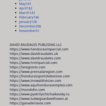
May
101
April
182
March
143
February
146
January
128
December
206
November
51
DAVID RAUDALES PUBLISING LLC
https://www.hondurasimparcial.com
https://www.davidraudales.uk
https://www.davidraudales.com
https://www.hnimparcial.com
https://laregiontv.com
https://www.prensalaregion.com
https://hondurassportstelevision.com
https://www.tnnwaldivision.com
https://www.aquihondurasempleo.com
https://mundohn.com
https://www.pyotrilyichtchaikovsky.ru
https://www.ludwigvanbeethoven.at
https://ganaderiasos.com