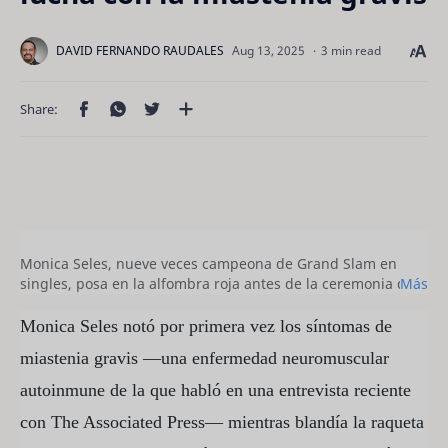
3 min read
Monica Seles, nueve veces campeona de Grand Slam en
singles, posa en la alfombra roja antes de la ceremonia de
Más
los Premios Laureus del Deporte Mundial 2019, celebrada
en el complejo Sporting de Montecarlo, Mónaco, el 18 de
Monica Seles notó por primera vez los síntomas de
febrero de 2019. -
Valery Hache/AFP/Getty Images
miastenia gravis —una enfermedad neuromuscular
autoinmune de la que habló en una entrevista reciente
con The Associated Press— mientras blandía la raqueta