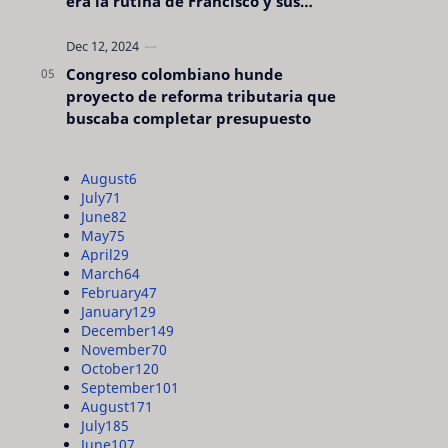
era la rutina de Francisco y sus
acciones silenciosas
Congreso colombiano hunde
proyecto de reforma tributaria que
buscaba completar presupuesto
August
6
July
71
June
82
May
75
April
29
March
64
February
47
January
129
December
149
November
70
October
120
September
101
August
171
July
185
June
107