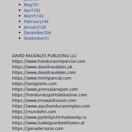
May
101
April
182
March
143
February
146
January
128
December
206
November
51
DAVID RAUDALES PUBLISING LLC
https://www.hondurasimparcial.com
https://www.davidraudales.uk
https://www.davidraudales.com
https://www.hnimparcial.com
https://laregiontv.com
https://www.prensalaregion.com
https://hondurassportstelevision.com
https://www.tnnwaldivision.com
https://www.aquihondurasempleo.com
https://mundohn.com
https://www.pyotrilyichtchaikovsky.ru
https://www.ludwigvanbeethoven.at
https://ganaderiasos.com