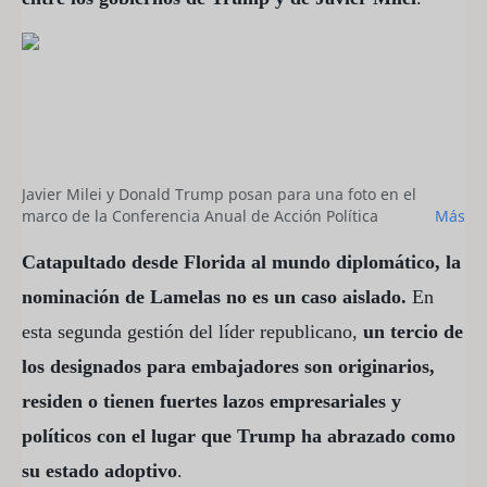
Javier Milei y Donald Trump posan para una foto en el
marco de la Conferencia Anual de Acción Política
Más
Conservadora (CPAC) en el Gaylord National Resort &
Convention Center de National Harbor, en Oxon Hill,
Catapultado desde Florida al mundo diplomático, la
Maryland, Estados Unidos, el 22 de febrero de 2025. -
nominación de Lamelas no es un caso aislado.
En
Créditos: @HANDOUT
esta segunda gestión del líder republicano,
un tercio de
los designados para embajadores son originarios,
residen o tienen fuertes lazos empresariales y
políticos con el lugar que Trump ha abrazado como
su estado adoptivo
.