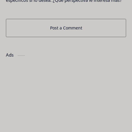
específicos si lo desea. ¿Qué perspectiva le interesa más?
Post a Comment
Ads