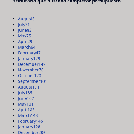
tributaria que buscaba completar presupuesto
August
6
July
71
June
82
May
75
April
29
March
64
February
47
January
129
December
149
November
70
October
120
September
101
August
171
July
185
June
107
May
101
April
182
March
143
February
146
January
128
December
206