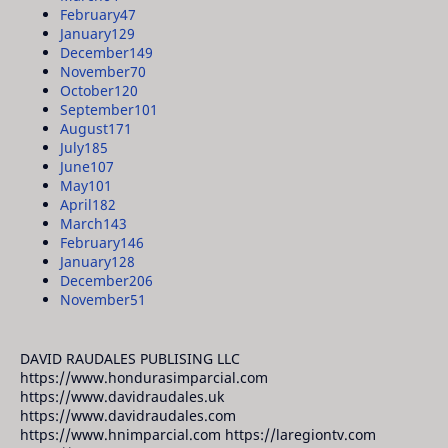
February
47
January
129
December
149
November
70
October
120
September
101
August
171
July
185
June
107
May
101
April
182
March
143
February
146
January
128
December
206
November
51
DAVID RAUDALES PUBLISING LLC
https://www.hondurasimparcial.com
https://www.davidraudales.uk
https://www.davidraudales.com
https://www.hnimparcial.com https://laregiontv.com