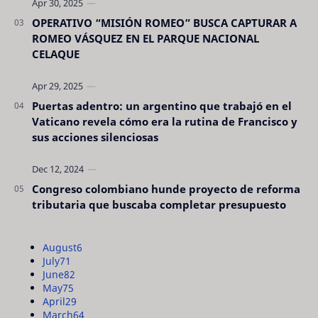
OPERATIVO “MISIÓN ROMEO” BUSCA CAPTURAR A
ROMEO VÁSQUEZ EN EL PARQUE NACIONAL
CELAQUE
Puertas adentro: un argentino que trabajó en el
Vaticano revela cómo era la rutina de Francisco y
sus acciones silenciosas
Congreso colombiano hunde proyecto de reforma
tributaria que buscaba completar presupuesto
August
6
July
71
June
82
May
75
April
29
March
64