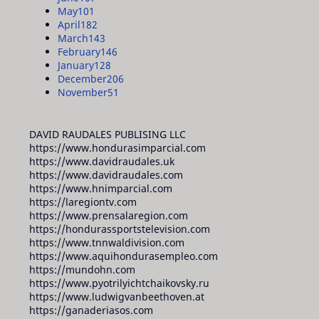
May
101
April
182
March
143
February
146
January
128
December
206
November
51
DAVID RAUDALES PUBLISING LLC
https://www.hondurasimparcial.com
https://www.davidraudales.uk
https://www.davidraudales.com
https://www.hnimparcial.com
https://laregiontv.com
https://www.prensalaregion.com
https://hondurassportstelevision.com
https://www.tnnwaldivision.com
https://www.aquihondurasempleo.com
https://mundohn.com
https://www.pyotrilyichtchaikovsky.ru
https://www.ludwigvanbeethoven.at
https://ganaderiasos.com