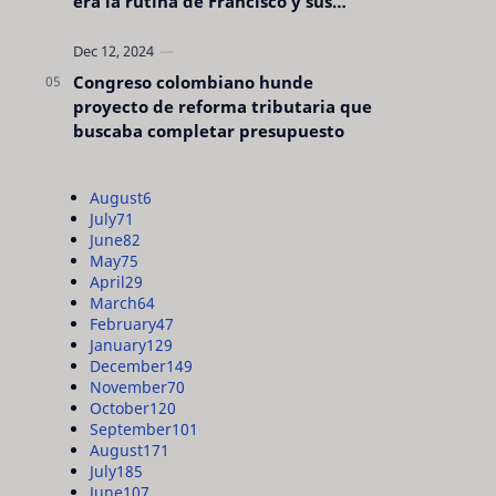
era la rutina de Francisco y sus
acciones silenciosas
Congreso colombiano hunde
proyecto de reforma tributaria que
buscaba completar presupuesto
August
6
July
71
June
82
May
75
April
29
March
64
February
47
January
129
December
149
November
70
October
120
September
101
August
171
July
185
June
107