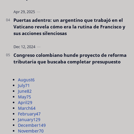
Puertas adentro: un argentino que trabajó en el
Vaticano revela cómo era la rutina de Francisco y
sus acciones silenciosas
Congreso colombiano hunde proyecto de reforma
tributaria que buscaba completar presupuesto
August
6
July
71
June
82
May
75
April
29
March
64
February
47
January
129
December
149
November
70