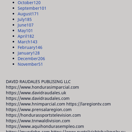
October
120
September
101
August
171
July
185
June
107
May
101
April
182
March
143
February
146
January
128
December
206
November
51
DAVID RAUDALES PUBLISING LLC
https://www.hondurasimparcial.com
https://www.davidraudales.uk
https://www.davidraudales.com
https://www.hnimparcial.com https://laregiontv.com
https://www.prensalaregion.com
https://hondurassportstelevision.com
https://www.tnnwaldivision.com
https://www.aquihondurasempleo.com
https://mundohn.com https://www.pyotrilyichtchaikovsky.ru