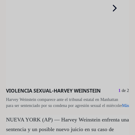
sentenciado
por
su
condena
por
agresión
sexual
el
miércoles
13
de
agosto
de
2025
en
VIOLENCIA SEXUAL-HARVEY WEINSTEIN
1
de
2
Nueva
York.
Harvey Weinstein comparece ante el tribunal estatal en Manhattan
(Curtis
para ser sentenciado por su condena por agresión sexual el miércoles
Más
Means/Pool
13 de agosto de 2025 en Nueva York.(Curtis Means/Pool Photo via
Photo
AP)
NUEVA YORK (AP) — Harvey Weinstein enfrenta una
via
ASSOCIATED PRESS
sentencia y un posible nuevo juicio en su caso de
AP)