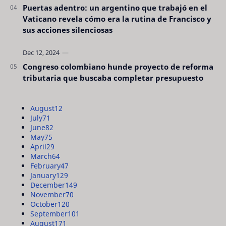
Puertas adentro: un argentino que trabajó en el
Vaticano revela cómo era la rutina de Francisco y
sus acciones silenciosas
Congreso colombiano hunde proyecto de reforma
tributaria que buscaba completar presupuesto
August
12
July
71
June
82
May
75
April
29
March
64
February
47
January
129
December
149
November
70
October
120
September
101
August
171