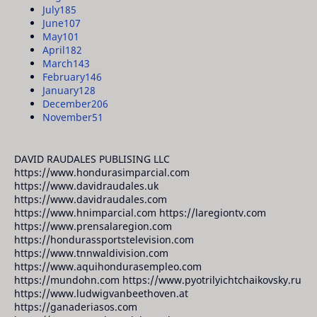
July
185
June
107
May
101
April
182
March
143
February
146
January
128
December
206
November
51
DAVID RAUDALES PUBLISING LLC
https://www.hondurasimparcial.com
https://www.davidraudales.uk
https://www.davidraudales.com
https://www.hnimparcial.com https://laregiontv.com
https://www.prensalaregion.com
https://hondurassportstelevision.com
https://www.tnnwaldivision.com
https://www.aquihondurasempleo.com
https://mundohn.com https://www.pyotrilyichtchaikovsky.ru
https://www.ludwigvanbeethoven.at
https://ganaderiasos.com