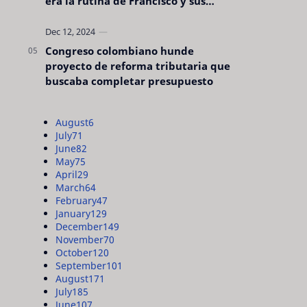
era la rutina de Francisco y sus
acciones silenciosas
Congreso colombiano hunde
proyecto de reforma tributaria que
buscaba completar presupuesto
August
6
July
71
June
82
May
75
April
29
March
64
February
47
January
129
December
149
November
70
October
120
September
101
August
171
July
185
June
107