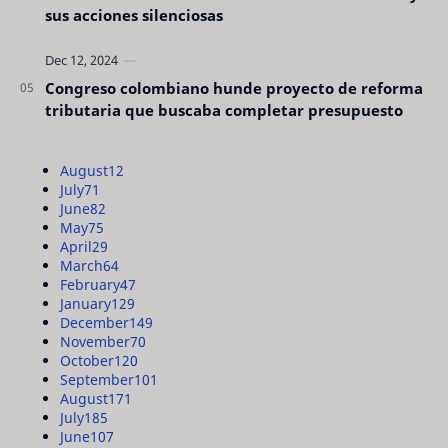
sus acciones silenciosas
Congreso colombiano hunde proyecto de reforma
tributaria que buscaba completar presupuesto
August
12
July
71
June
82
May
75
April
29
March
64
February
47
January
129
December
149
November
70
October
120
September
101
August
171
July
185
June
107