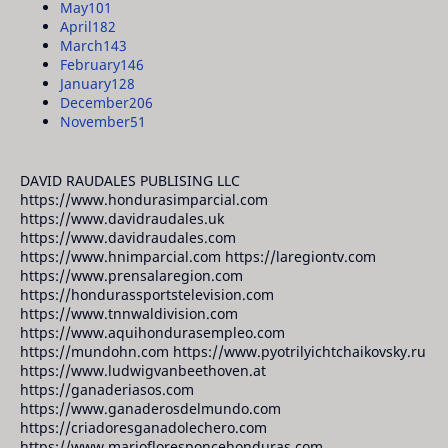
May
101
April
182
March
143
February
146
January
128
December
206
November
51
DAVID RAUDALES PUBLISING LLC
https://www.hondurasimparcial.com
https://www.davidraudales.uk
https://www.davidraudales.com
https://www.hnimparcial.com https://laregiontv.com
https://www.prensalaregion.com
https://hondurassportstelevision.com
https://www.tnnwaldivision.com
https://www.aquihondurasempleo.com
https://mundohn.com https://www.pyotrilyichtchaikovsky.ru
https://www.ludwigvanbeethoven.at
https://ganaderiasos.com
https://www.ganaderosdelmundo.com
https://criadoresganadolechero.com
https://www.mariofloresponcehonduras.com