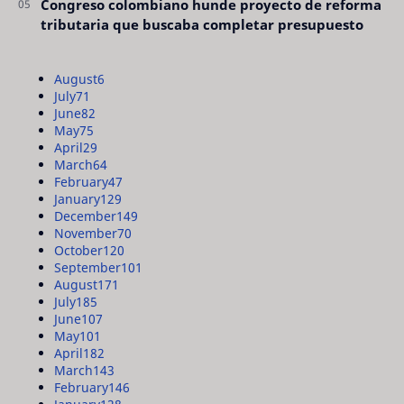
Congreso colombiano hunde proyecto de reforma
tributaria que buscaba completar presupuesto
August
6
July
71
June
82
May
75
April
29
March
64
February
47
January
129
December
149
November
70
October
120
September
101
August
171
July
185
June
107
May
101
April
182
March
143
February
146