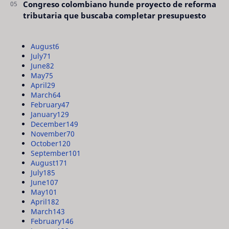
Congreso colombiano hunde proyecto de reforma
tributaria que buscaba completar presupuesto
August
6
July
71
June
82
May
75
April
29
March
64
February
47
January
129
December
149
November
70
October
120
September
101
August
171
July
185
June
107
May
101
April
182
March
143
February
146