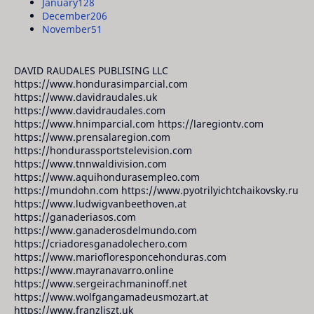
January
128
December
206
November
51
DAVID RAUDALES PUBLISING LLC
https://www.hondurasimparcial.com
https://www.davidraudales.uk
https://www.davidraudales.com
https://www.hnimparcial.com https://laregiontv.com
https://www.prensalaregion.com
https://hondurassportstelevision.com
https://www.tnnwaldivision.com
https://www.aquihondurasempleo.com
https://mundohn.com https://www.pyotrilyichtchaikovsky.ru
https://www.ludwigvanbeethoven.at
https://ganaderiasos.com
https://www.ganaderosdelmundo.com
https://criadoresganadolechero.com
https://www.mariofloresponcehonduras.com
https://www.mayranavarro.online
https://www.sergeirachmaninoff.net
https://www.wolfgangamadeusmozart.at
https://www.franzliszt.uk