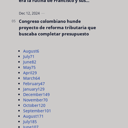
era la rutina de Francisco y sus
acciones silenciosas
Congreso colombiano hunde
proyecto de reforma tributaria que
buscaba completar presupuesto
August
6
July
71
June
82
May
75
April
29
March
64
February
47
January
129
December
149
November
70
October
120
September
101
August
171
July
185
June
107