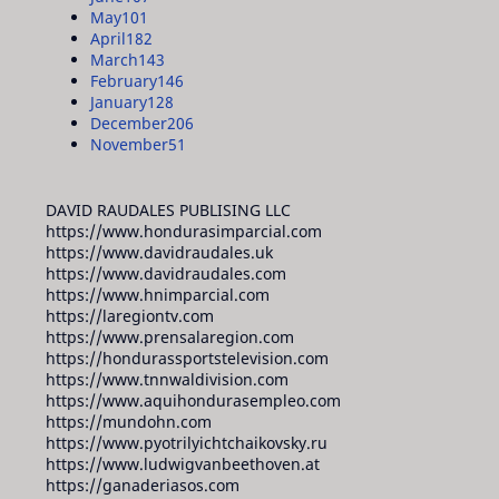
May
101
April
182
March
143
February
146
January
128
December
206
November
51
DAVID RAUDALES PUBLISING LLC
https://www.hondurasimparcial.com
https://www.davidraudales.uk
https://www.davidraudales.com
https://www.hnimparcial.com
https://laregiontv.com
https://www.prensalaregion.com
https://hondurassportstelevision.com
https://www.tnnwaldivision.com
https://www.aquihondurasempleo.com
https://mundohn.com
https://www.pyotrilyichtchaikovsky.ru
https://www.ludwigvanbeethoven.at
https://ganaderiasos.com