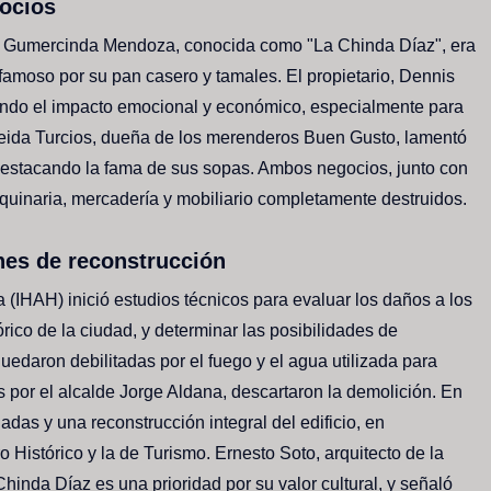
gocios
r Gumercinda Mendoza, conocida como "La Chinda Díaz", era
, famoso por su pan casero y tamales. El propietario, Dennis
cando el impacto emocional y económico, especialmente para
eida Turcios, dueña de los merenderos Buen Gusto, lamentó
 destacando la fama de sus sopas. Ambos negocios, junto con
uinaria, mercadería y mobiliario completamente destruidos.
nes de reconstrucción
a (IHAH) inició estudios técnicos para evaluar los daños a los
rico de la ciudad, y determinar las posibilidades de
uedaron debilitadas por el fuego y el agua utilizada para
s por el alcalde Jorge Aldana, descartaron la demolición. En
hadas y una reconstrucción integral del edificio, en
 Histórico y la de Turismo. Ernesto Soto, arquitecto de la
hinda Díaz es una prioridad por su valor cultural, y señaló