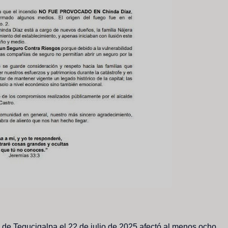
o de Tegucigalpa el 22 de julio de 2025 afectó al menos ocho