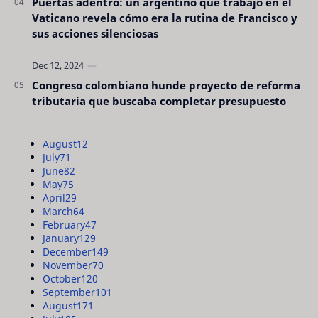
Puertas adentro: un argentino que trabajó en el
Vaticano revela cómo era la rutina de Francisco y
sus acciones silenciosas
Congreso colombiano hunde proyecto de reforma
tributaria que buscaba completar presupuesto
August
12
July
71
June
82
May
75
April
29
March
64
February
47
January
129
December
149
November
70
October
120
September
101
August
171