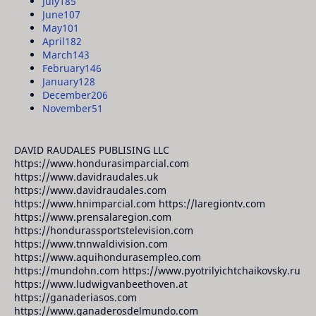
July
185
June
107
May
101
April
182
March
143
February
146
January
128
December
206
November
51
DAVID RAUDALES PUBLISING LLC
https://www.hondurasimparcial.com
https://www.davidraudales.uk
https://www.davidraudales.com
https://www.hnimparcial.com https://laregiontv.com
https://www.prensalaregion.com
https://hondurassportstelevision.com
https://www.tnnwaldivision.com
https://www.aquihondurasempleo.com
https://mundohn.com https://www.pyotrilyichtchaikovsky.ru
https://www.ludwigvanbeethoven.at
https://ganaderiasos.com
https://www.ganaderosdelmundo.com